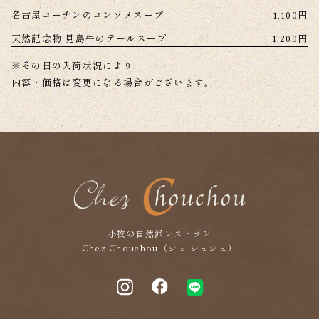
名古屋コーチンのコンソメスープ
1,100円
天然記念物 見島牛のテールスープ
1,200円
※その日の入荷状況により
内容・価格は変更になる場合がございます。
小牧の自然派レストラン
Chez Chouchou（シェ シュシュ）