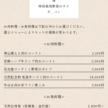
理
特別栽培野菜のサラ
ダ、パン
お肉料理・お魚料理は下記の中からお選びください。
選ぶメニューによりセットの価格が変わります。
<お肉料理>
神山鶏もも肉のロースト
2,100円
宮崎ハーブ牛ランプ肉のロースト
2,950円
名古屋コーチンと野菜のポトフ
3,000円
天然記念物 見島牛ハラミ肉のロースト
18,000円
牛ほほ肉の赤ワイン煮こみ
3,500円
<お魚料理>
天然白身魚（長崎産・金沢産）
2,800円～