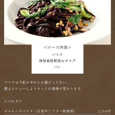
<コース内容>
パスタ
特別栽培野菜のサラダ
パン
パスタは下記の中からお選びください。
選ぶメニューによりセットの価格が変わります。
<パスタ>
ボロネーズパスタ（石垣牛とアグー豚使用）
2,150円