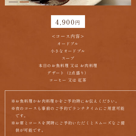
4,900
円
<コース内容>
オードブル
小さなオードブル
スープ
本日のお魚料理 又は お肉料理
デザート（2点盛り）
コーヒー 又は 紅茶
※
お魚料理かお肉料理かをご予約時にお伝えください。
※
夜のコースも事前のご予約でランチタイムにご用意可能
です。
※
お席とコースを同時にご予約いただくとスムーズなご提
供が可能です。