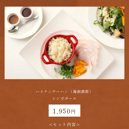
ハイナンチーハン（海南鶏飯）
シンガポール
1,950
円
<セット内容>