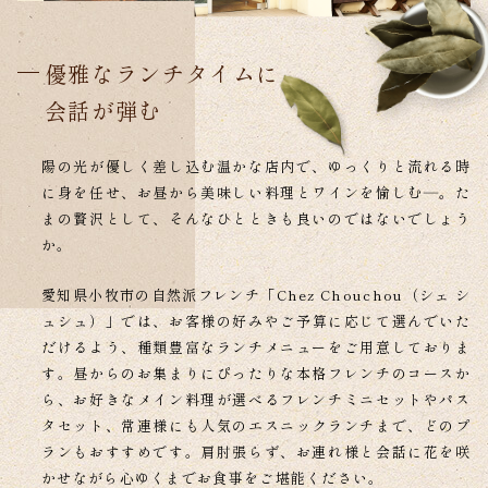
優雅なランチタイムに
会話が弾む
陽の光が優しく差し込む温かな店内で、ゆっくりと流れる時
に身を任せ、
お昼から美味しい料理とワインを愉しむ―。
た
まの贅沢として、そんなひとときも良いのではないでしょう
か。
愛知県小牧市の自然派フレンチ「Chez Chouchou（シェ シ
ュシュ）」では、
お客様の好みやご予算に応じて選んでいた
だけるよう、種類豊富なランチメニューをご用意しておりま
す。
昼からのお集まりにぴったりな本格フレンチのコースか
ら、
お好きなメイン料理が選べるフレンチミニセットやパス
タセット、
常連様にも人気のエスニックランチまで、どのプ
ランもおすすめです。
肩肘張らず、お連れ様と会話に花を咲
かせながら心ゆくまでお食事をご堪能ください。