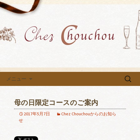
各種イベントや教室を開催中です
小牧市にあるフレンチ「Chez
Chouchou」のブログ
コンテンツへ移動
検
メニュー
索:
母の日限定コースのご案内
2017年5月7日
Chez Chouchouからのお知ら
せ