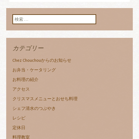
投稿ナビゲーショ
ン
検索:
カテゴリー
Chez Chouchouからのお知らせ
お弁当・ケータリング
お料理の紹介
アクセス
クリスマスメニューとおせち料理
シェフ清水のつぶやき
レシピ
定休日
料理教室