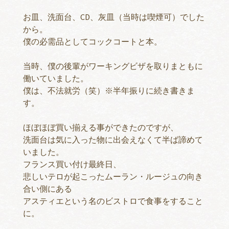
お皿、洗面台、CD、灰皿（当時は喫煙可）でした
から。
僕の必需品としてコックコートと本。
当時、僕の後輩がワーキングビザを取りまともに
働いていました。
僕は、不法就労（笑）※半年振りに続き書きま
す。
ほぼほぼ買い揃える事ができたのですが、
洗面台は気に入った物に出会えなくて半ば諦めて
いました。
フランス買い付け最終日、
悲しいテロが起こったムーラン・ルージュの向き
合い側にある
アスティエという名のビストロで食事をすること
に。