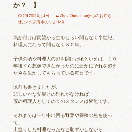
か？ 】
2017年10月4日
Chez Chouchouからのお知ら
せ
,
シェフ清水のつぶやき
気が付けば両親から生をもらい間もなく半世紀。
料理人になって間もなく３０年。
子供の頃や料理人の扉を開けた頃といえば、１０
年後すら想像できなかったのに遥かにそれを超え
た今を生かしてもらっている毎日です。
以前も書きましたが、
悲しいかな父親との別れがなければ
僕の料理人としての今のスタンスは皆無です。
それまでは一年中出回る野菜や養殖の魚を使っ
て、
上塗りした料理だったなと恥ずかしながら