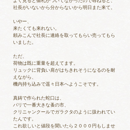
よく見ると値札がついてなかったので尋ねると、
社長がいないから分からないから明日また来て。
いやー、
来たくても来れない。
頼みこんで社長に連絡を取ってもらい売ってもら
いました。
ただ、
荷物は既に重量を超えてます。
リュックに背負い肩がはちきれそうになるのを耐
えながら、
機内持ち込みで遥々日本へようこそです。
真鋳で作られた蛇口は、
パリで一番大きな蚤の市、
クリニャンクールでガラクタのように扱われてい
たんです。
これ欲しいと値段を聞いたら２０００円もしませ