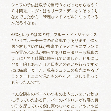
シェフの子供は双子で当時３才だったからもう２
０才間近。マダムはセリーヌ・ディオンそっくり
な方でしたから、綺麗なマドマゼルになっている
んだろうなぁ。
GEXというのは隣の村、ブルー・ド・ジェックス
というブルーチーズの名産地でもあります、僕が
居た村も含めて緑が豊富で至るところにプランタ
ーが置かれお花が飾ってありロータリーも写真の
ようにとても綺麗に飾られていました。ビルには
だまし絵もあったりと日本との違いを行ってすぐ
には痛感しました。現在シュシュの店先にあるプ
ランターもここで見たものをイメージして作って
もらったんです。
そんな隣村のバーへいつものようにシェフと飲み
に行っていたある日、バーのパトロンがお店の買
い手を探していて僕に買わないかと。いやいやビ