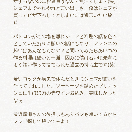
ザすらないのにお店買うなんて無理でしょ～(笑)
シェフまでやれやれと言い出すも、僕はシェフが
買ってビザ下ろしてとしまいには皆言いたい放
題。
パトロンがこの場を離れシェフと料理の話を色々
としていた折りに賄いの話にもなり、フランスの
賄いはあんなもんなの？と聞いてみたらあいつの
作る料理は酷いと一蹴。因みに僕は若い頃先輩に
よく賄い作って捨てられた過去の持ち主です(笑)
若いコックが病欠で休んだときにシェフが賄いを
作ってくれました。ソーセージを詰めたブリオッ
シュに牛ほほ肉の赤ワイン煮込み、美味しかった
なぁー。
最近廣瀬さんの後押しもありパンも焼いてるから
レシピ探して焼いてみよ！