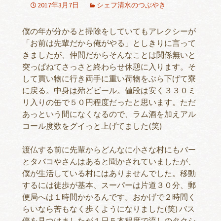
2017年3月7日
シェフ清水のつぶやき
僕の年が分かると掃除をしていてもアレクシーが
「お前は先輩だから俺がやる」としきりに言って
きましたが、仲間だからそんなことは関係無いと
突っぱねてさっさと終わらせ休憩に入ります。そ
して買い物に行き両手に重い荷物をぶら下げて寮
に戻る。中身は殆どビール。値段は安く３３０ミ
リ入りの缶で５０円程度だったと思います。ただ
あっという間になくなるので、ラム酒を加えアル
コール度数をグイっと上げてました(笑)
渡仏する前に先輩からどんなに小さな村にもバー
とタバコやさんはあると聞かされていましたが、
僕が生活している村にはありませんでした。移動
するには徒歩が基本、スーパーは片道３０分、郵
便局へは１時間かかるんです。おかげで２時間く
らいなら苦もなく歩くようになりました(笑) バス
停を見つけましたが１日５本程度で流しのタクシ