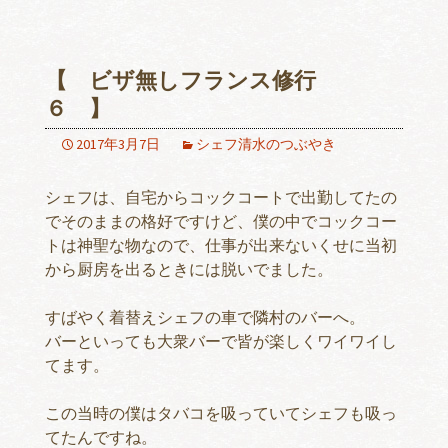
【 ビザ無しフランス修行
６ 】
2017年3月7日
シェフ清水のつぶやき
シェフは、自宅からコックコートで出勤してたの
でそのままの格好ですけど、僕の中でコックコー
トは神聖な物なので、仕事が出来ないくせに当初
から厨房を出るときには脱いでました。
すばやく着替えシェフの車で隣村のバーへ。
バーといっても大衆バーで皆が楽しくワイワイし
てます。
この当時の僕はタバコを吸っていてシェフも吸っ
てたんですね。