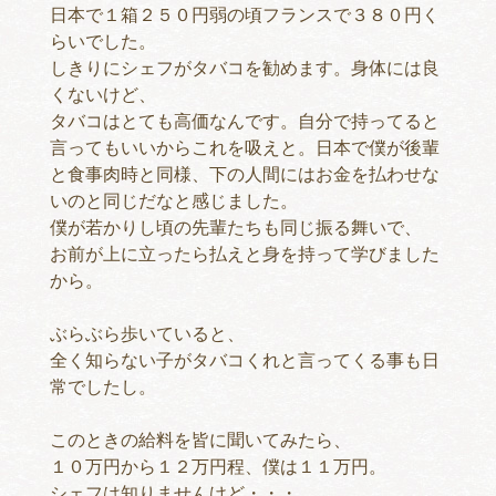
日本で１箱２５０円弱の頃フランスで３８０円く
らいでした。
しきりにシェフがタバコを勧めます。身体には良
くないけど、
タバコはとても高価なんです。自分で持ってると
言ってもいいからこれを吸えと。日本で僕が後輩
と食事肉時と同様、下の人間にはお金を払わせな
いのと同じだなと感じました。
僕が若かりし頃の先輩たちも同じ振る舞いで、
お前が上に立ったら払えと身を持って学びました
から。
ぶらぶら歩いていると、
全く知らない子がタバコくれと言ってくる事も日
常でしたし。
このときの給料を皆に聞いてみたら、
１０万円から１２万円程、僕は１１万円。
シェフは知りませんけど・・・