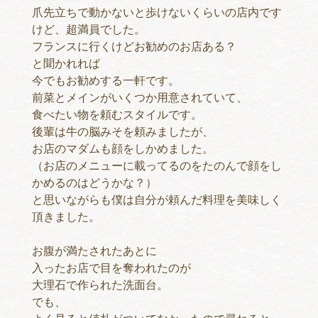
爪先立ちで動かないと歩けないくらいの店内です
けど、超満員でした。
フランスに行くけどお勧めのお店ある？
と聞かれれば
今でもお勧めする一軒です。
前菜とメインがいくつか用意されていて、
食べたい物を頼むスタイルです。
後輩は牛の脳みそを頼みましたが、
お店のマダムも顔をしかめました。
（お店のメニューに載ってるのをたのんで顔をし
かめるのはどうかな？）
と思いながらも僕は自分が頼んだ料理を美味しく
頂きました。
お腹が満たされたあとに
入ったお店で目を奪われたのが
大理石で作られた洗面台。
でも、