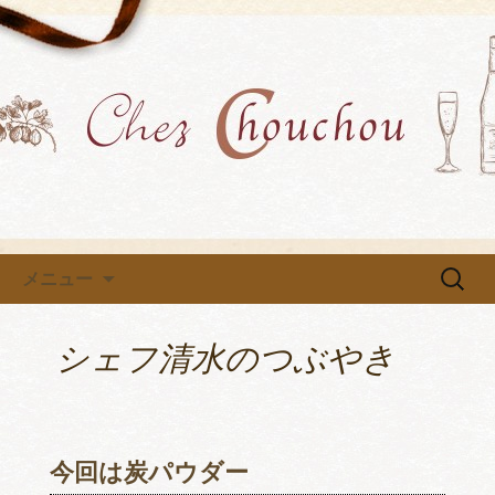
各種イベントや教室を開催中です
小牧市にあるフレンチ「Chez
Chouchou」のブログ
コンテンツへ移動
検
メニュー
索:
シェフ清水のつぶやき
今回は炭パウダー