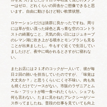
ーはゼロ、どれくらいの田舎かご想像できると思
います。自由に動けるけど軽い軟禁状態。
ロケーションだけは抜群に良かったですね。周り
には草が生い茂った緑色と真っ青な空のコントラ
ストの綺麗なこと、天気の良い日にはジュネーブ
のレマン湖に吹き上がる噴水とモンブランも見る
ことが出来ましたし。牛もすぐ近くで生活してい
ましたけど、夜中に鳴かれるとさすがに寝れな
い。
またお店には２１才のコックが一人いて、彼が毎
日２回の賄いを担当していたのですが、「味覚は
大丈夫か？」と思うくらいにくそ不味い。肉も魚
も焼くだけでソースがない。市販のラザニアとム
ール・フリットが唯一食べれたくらい。シェフも
何も言わない。たまに見かねたアレクシーがソー
ス作ってましたね。普段の仕事を見ていても向上