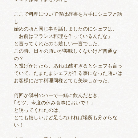
ここで料理について僕は辞書を片手にシェフと話
し
始めの頃と同じ事を話しましたのにシェフは、
「お前はフランス料理を作っているんだな」
と言ってくれたのも嬉しい一言でした。
この時、日々の賄いが美味しくないけど普通な
の？
と投げかけたら、あれは酷すぎるとシェフも言っ
ていて、たまたまシェフが作る事になった賄いは
お客様にだす料理同様とても美味しかった。
何回か隣村のバーで一緒に飲んだとき、
｢ミツ、今度の休み食事においで！」
と誘ってくれたのは、
とても嬉しいけど足もなければ場所も分からな
い！