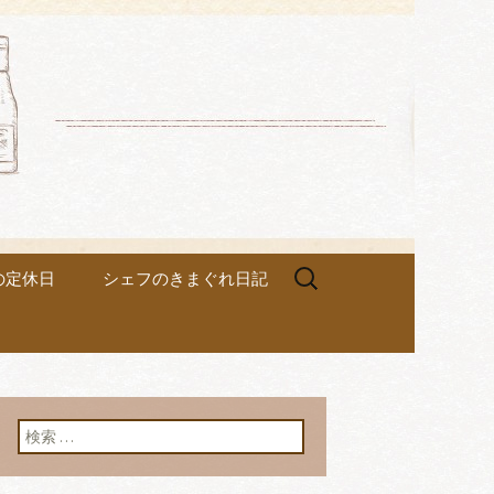
ez
検
の定休日
シェフのきまぐれ日記
索:
検索: