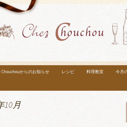
中です
るフレンチ「Ch
ou」のブログ
ez Chouchouからのお知らせ
レシピ
料理教室
今月
年10月