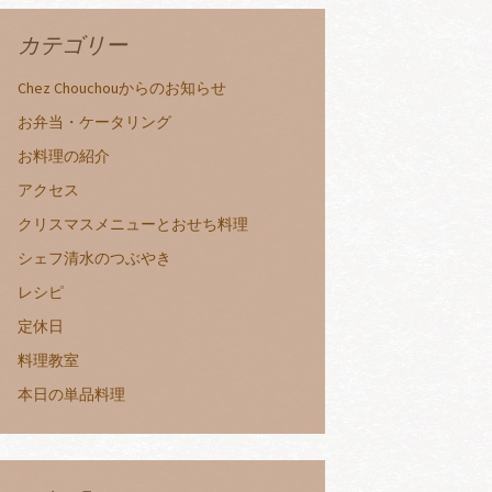
カテゴリー
Chez Chouchouからのお知らせ
お弁当・ケータリング
お料理の紹介
アクセス
クリスマスメニューとおせち料理
シェフ清水のつぶやき
レシピ
定休日
料理教室
本日の単品料理