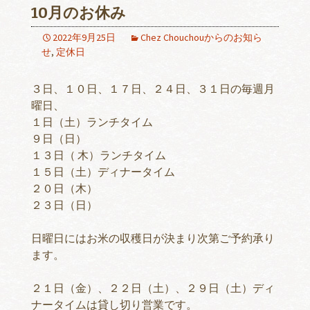
10月のお休み
2022年9月25日
Chez Chouchouからのお知ら
せ
,
定休日
３日、１０日、１７日、２４日、３１日の毎週月
曜日、
１日（土）ランチタイム
９日（日）
１３日（ 木）ランチタイム
１５日（土）ディナータイム
２０日（木）
２３日（日）
日曜日にはお米の収穫日が決まり次第ご予約承り
ます。
２１日（金）、２２日（土）、２９日（土）ディ
ナータイムは貸し切り営業です。