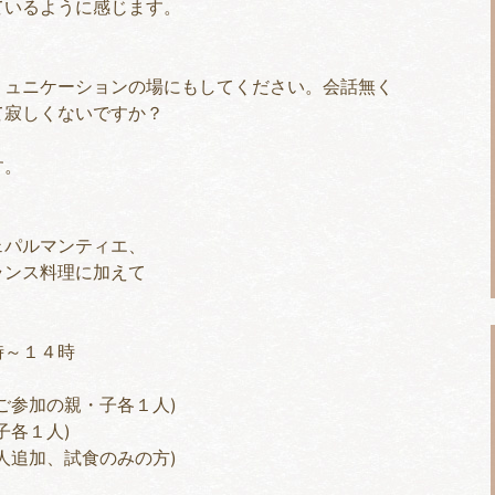
ているように感じます。
！
ミュニケーションの場にもしてください。会話無く
て寂しくないですか？
す。
ェパルマンティエ、
ランス料理に加えて
。
時～１４時
ご参加の親・子各１人)
子各１人)
人追加、試食のみの方)