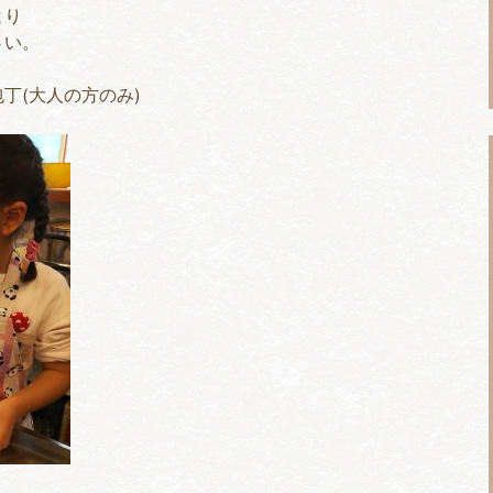
より
さい。
丁(大人の方のみ)