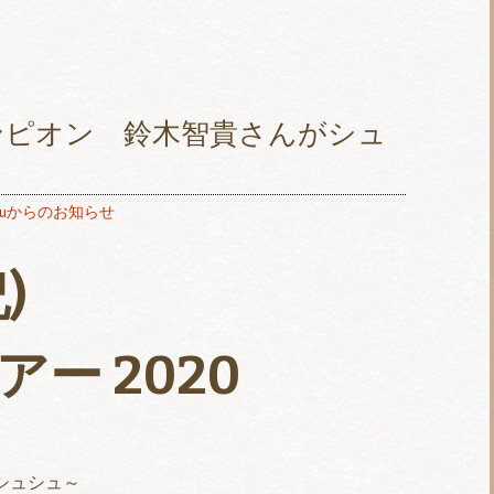
ンピオン 鈴木智貴さんがシュ
chouからのお知らせ
)
アー 2020
ェ シュシュ～