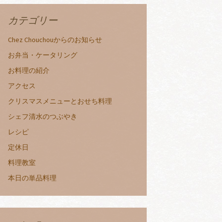
カテゴリー
Chez Chouchouからのお知らせ
お弁当・ケータリング
お料理の紹介
アクセス
クリスマスメニューとおせち料理
シェフ清水のつぶやき
レシピ
定休日
料理教室
本日の単品料理