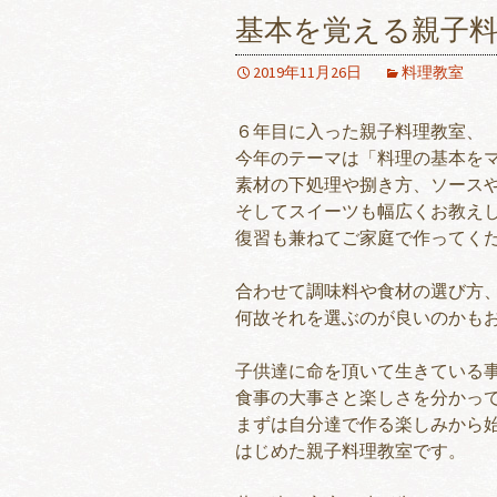
基本を覚える親子料
2019年11月26日
料理教室
６年目に入った親子料理教室、
今年のテーマは「料理の基本を
素材の下処理や捌き方、ソース
そしてスイーツも幅広くお教え
復習も兼ねてご家庭で作ってく
合わせて調味料や食材の選び方
何故それを選ぶのが良いのかも
子供達に命を頂いて生きている
食事の大事さと楽しさを分かっ
まずは自分達で作る楽しみから
はじめた親子料理教室です。