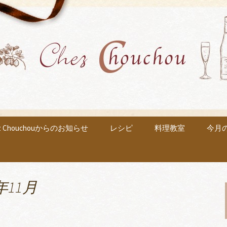
中です
るフレンチ「Ch
ou」のブログ
ez Chouchouからのお知らせ
レシピ
料理教室
今月
年11月