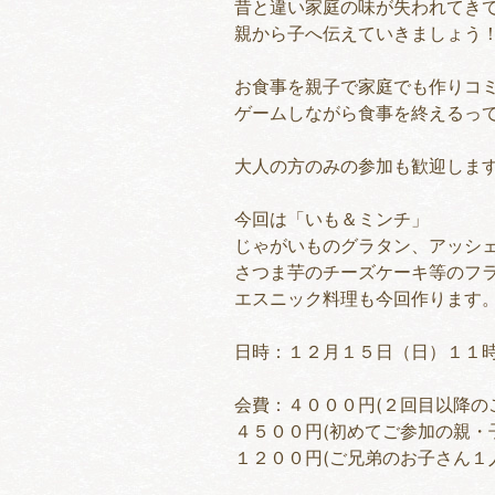
昔と違い家庭の味が失われてき
親から子へ伝えていきましょう
お食事を親子で家庭でも作りコ
ゲームしながら食事を終えるっ
大人の方のみの参加も歓迎しま
今回は「いも＆ミンチ」
じゃがいものグラタン、アッシ
さつま芋のチーズケーキ等のフ
エスニック料理も今回作ります
日時：１２月１５日（日）１１
会費：４０００円(２回目以降の
４５００円(初めてご参加の親・
１２００円(ご兄弟のお子さん１