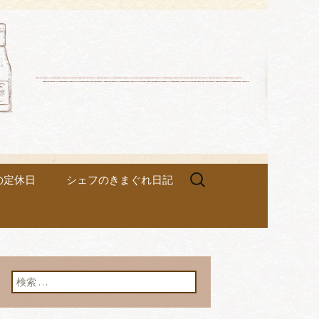
ez
検
の定休日
シェフのきまぐれ日記
索:
検索: