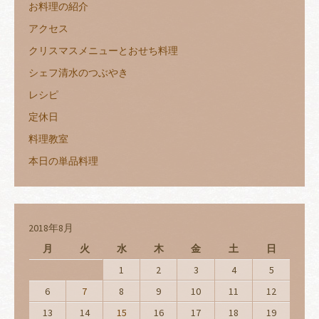
お料理の紹介
アクセス
クリスマスメニューとおせち料理
シェフ清水のつぶやき
レシピ
定休日
料理教室
本日の単品料理
2018年8月
月
火
水
木
金
土
日
1
2
3
4
5
6
7
8
9
10
11
12
13
14
15
16
17
18
19