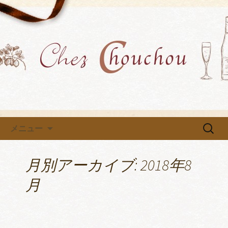
各種イベントや教室を開催中です
小牧市にあるフレンチ「Chez
Chouchou」のブログ
コンテンツへ移動
検
メニュー
索:
月別アーカイブ: 2018年8
月