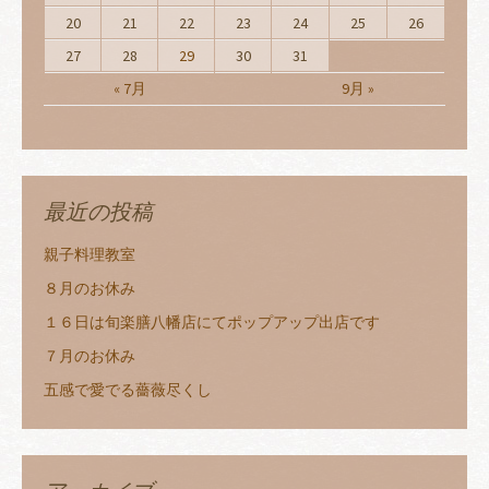
20
21
22
23
24
25
26
27
28
29
30
31
« 7月
9月 »
最近の投稿
親子料理教室
８月のお休み
１６日は旬楽膳八幡店にてポップアップ出店です
７月のお休み
五感で愛でる薔薇尽くし