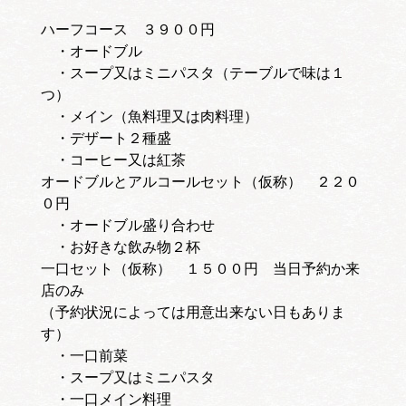
ハーフコース ３９００円
・オードブル
・スープ又はミニパスタ（テーブルで味は１
つ）
・メイン（魚料理又は肉料理）
・デザート２種盛
・コーヒー又は紅茶
オードブルとアルコールセット（仮称） ２２０
０円
・オードブル盛り合わせ
・お好きな飲み物２杯
一口セット（仮称） １５００円 当日予約か来
店のみ
（予約状況によっては用意出来ない日もありま
す）
・一口前菜
・スープ又はミニパスタ
・一口メイン料理