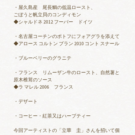
・屋久島産 尾長鯛の低温ロースト、
ごぼうと帆立貝のコンディモン
◆シャルドネ 2012 フーバー ドイツ
・名古屋コーチンのポトフにフォアグラを添えて
◆アロース コルトン ブラン 2010 コント スナール
・ブルーベリーのグラニテ
・フランス リムーザン牛のロースト、自然薯と
原木椎茸のソース
◆ラ マレル 2006 フランス
・デザート
・コーヒー・紅茶又はハーブティー
今回アーティストの「立華 圭」さんを招いて個