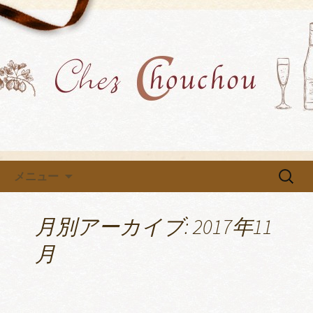
各種イベントや教室を開催中です
小牧市にあるフレンチ「Chez
Chouchou」のブログ
コンテンツへ移動
検
メニュー
索:
月別アーカイブ: 2017年11
月