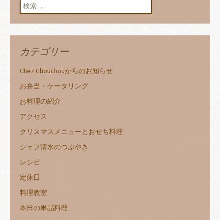
検索:
カテゴリー
Chez Chouchouからのお知らせ
お弁当・ケータリング
お料理の紹介
アクセス
クリスマスメニューとおせち料理
シェフ清水のつぶやき
レシピ
定休日
料理教室
本日の単品料理