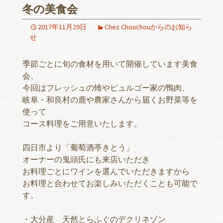
冬の美食会
2017年11月29日
Chez Chouchouからのお知ら
せ
季節ごとに旬の食材を用いて開催しています美食
会、
今回はフレッシュの雉やビュルゴー家の鴨肉、
岐阜・和良村の鹿や農家さんから届くお野菜等を
使って
コース料理をご用意いたします。
四日市より「葡萄酒亭きとう」
オーナーの鬼頭氏にも来店いただき
お料理ごとにワインを選んでいただきますから
お料理と合わせてお楽しみいただくことも可能で
す。
・大分産 天然とらふぐのデクリネゾン