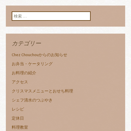
検索:
カテゴリー
Chez Chouchouからのお知らせ
お弁当・ケータリング
お料理の紹介
アクセス
クリスマスメニューとおせち料理
シェフ清水のつぶやき
レシピ
定休日
料理教室