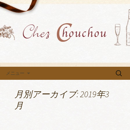
各種イベントや教室を開催中です
小牧市にあるフレンチ「Chez
Chouchou」のブログ
コンテンツへ移動
検
メニュー
索:
月別アーカイブ: 2019年3
月