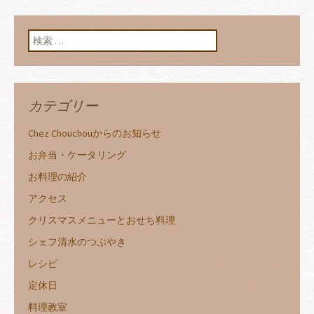
検索:
カテゴリー
Chez Chouchouからのお知らせ
お弁当・ケータリング
お料理の紹介
アクセス
クリスマスメニューとおせち料理
シェフ清水のつぶやき
レシピ
定休日
料理教室