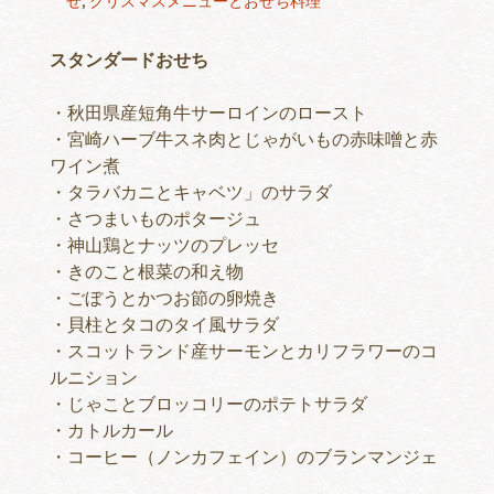
せ
,
クリスマスメニューとおせち料理
スタンダードおせち
・秋田県産短角牛サーロインのロースト
・宮崎ハーブ牛スネ肉とじゃがいもの赤味噌と赤
ワイン煮
・タラバカニとキャベツ」のサラダ
・さつまいものポタージュ
・神山鶏とナッツのプレッセ
・きのこと根菜の和え物
・ごぼうとかつお節の卵焼き
・貝柱とタコのタイ風サラダ
・スコットランド産サーモンとカリフラワーのコ
ルニション
・じゃことブロッコリーのポテトサラダ
・カトルカール
・コーヒー（ノンカフェイン）のブランマンジェ