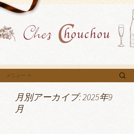
各種イベントや教室を開催中です
小牧市にあるフレンチ「Chez
Chouchou」のブログ
コンテンツへ移動
検
メニュー
索:
月別アーカイブ: 2025年9
月