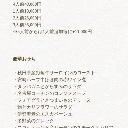
4人前48,000円
1人前13,000円
2人前26,000円
3人前36,000円
※5人前からは1人前追加毎に+11,000円
豪華おせち
・秋田県産短角牛サーロインのロースト
・宮崎ハーブ牛ほほ肉の赤ワイン煮
・タラバガニとからすみのサラダ
・名古屋コーチンのコンソメスープ
・フォアグラとさつまいものテリーヌ
・鮑とカリフラワーのサラダ
・伊勢海老のエスカベーシュ
・冬野菜のグレック
・スコットランド産サーモンのスモークとカリフ