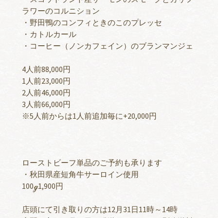
ラワーのコルニション
・野田鴨のコンフィときのこのプレッセ
・カトルカール
・コーヒー（ノンカフェイン）のブランマンジェ
4人前88,000円
1人前23,000円
2人前46,000円
3人前66,000円
※5人前からは1人前追加毎に+20,000円
ローストビーフ単品のご予約も承ります
・秋田県産短角牛サーロイン使用
100ℊ1,900円
店頭にて引き取りの方は12月31日11時～14時