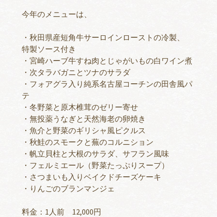
今年のメニューは、
・秋田県産短角牛サーロインローストの冷製、
特製ソース付き
・宮崎ハーブ牛すね肉とじゃがいもの白ワイン煮
・次タラバガニとツナのサラダ
・フォアグラ入り純系名古屋コーチンの田舎風パ
テ
・冬野菜と原木椎茸のゼリー寄せ
・無投薬うなぎと天然海老の卵焼き
・魚介と野菜のギリシャ風ピクルス
・秋鮭のスモークと蕪のコルニション
・帆立貝柱と大根のサラダ、サフラン風味
・フェルミエール（野菜たっぷりスープ）
・さつまいも入りベイクドチーズケーキ
・りんごのブランマンジェ
料金：1人前 12,000円