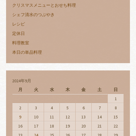
クリスマスメニューとおせち料理
シェフ清水のつぶやき
レシピ
定休日
料理教室
本日の単品料理
2024年9月
月
火
水
木
金
土
日
1
2
3
4
5
6
7
8
9
10
11
12
13
14
15
16
17
18
19
20
21
22
23
24
25
26
27
28
29