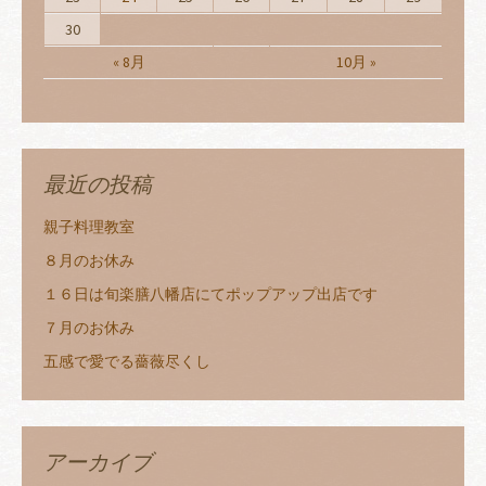
30
« 8月
10月 »
最近の投稿
親子料理教室
８月のお休み
１６日は旬楽膳八幡店にてポップアップ出店です
７月のお休み
五感で愛でる薔薇尽くし
アーカイブ