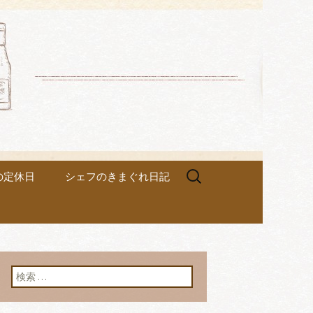
ez
検
の定休日
シェフのきまぐれ日記
索:
検索: