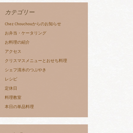
カテゴリー
Chez Chouchouからのお知らせ
お弁当・ケータリング
お料理の紹介
アクセス
クリスマスメニューとおせち料理
シェフ清水のつぶやき
レシピ
定休日
料理教室
本日の単品料理