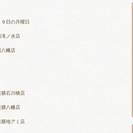
２９日の月曜日
膳滝ノ水店
膳八幡店
楽膳石川橋店
楽膳八幡店
楽膳地アミ店