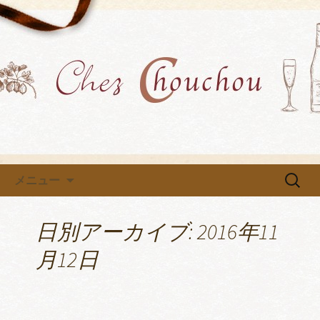
各種イベントや教室を開催中です
小牧市にあるフレンチ「Chez
Chouchou」のブログ
コンテンツへ移動
検
メニュー
索:
日別アーカイブ: 2016年11
月12日