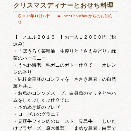
クリスマスディナーとおせち料理
2016年11月12日
Chez Chouchouからのお知ら
せ
【 ノエル２０１６ 】お一人１２０００円（税
込み）
・「ほうろく菜種油」生搾りと「さえみどり」緑
茶のハーモニー
・うちわ海老、毛ガニのガトー仕立て オレン
ジの香り
・純粋金華豚のコンフィを「ささき農園」の自然
薯と共に
・お魚のコンソメスープ、白身魚のマリネと生ハ
ムをしゃぶしゃぶ仕立てに
・本めぬき鯛のブレゼ
・ローゼルのグラニテ
・見萩牛フィレ肉のロースト、見島牛・「しいた
けブラザーズ」原木椎茸・「まめな農園」白菜で