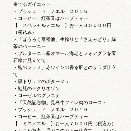
奏でるガイエット
・ブッシュ ド ノエル ２０１６
・コーヒー、紅茶又はハーブティー
【 スペシャルノエル 】お一人３５０００円
（税込み）
・「ほうろく菜種油」生搾りと「さえみどり」緑
茶のハーモニー
・ブルターニュ産オマール海老とフォアグラを宝
石箱に見立てて
・鮑のフュメ、赤ワインの香る肝とのサラダ仕立
て
・黒トリュフのポタージュ
・鮭児のデクリネゾン
・ローゼルのグラニテ
・「天然記念物」見島牛フィレ肉のロースト
・ブッシュ ド ノエル ２０１６
・コーヒー、紅茶又はハーブティー
【 ミニノエル 】お一人７０００円（税込み）