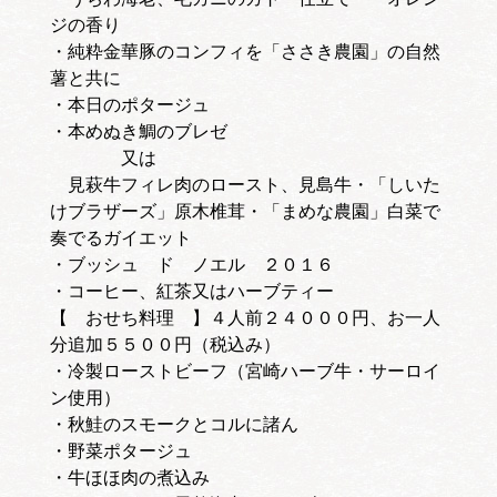
・うちわ海老、毛ガニのガトー仕立て オレン
ジの香り
・純粋金華豚のコンフィを「ささき農園」の自然
薯と共に
・本日のポタージュ
・本めぬき鯛のブレゼ
又は
見萩牛フィレ肉のロースト、見島牛・「しいた
けブラザーズ」原木椎茸・「まめな農園」白菜で
奏でるガイエット
・ブッシュ ド ノエル ２０１６
・コーヒー、紅茶又はハーブティー
【 おせち料理 】４人前２４０００円、お一人
分追加５５００円（税込み）
・冷製ローストビーフ（宮崎ハーブ牛・サーロイ
ン使用）
・秋鮭のスモークとコルに諸ん
・野菜ポタージュ
・牛ほほ肉の煮込み