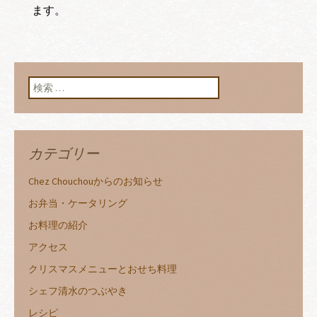
ます。
検索:
カテゴリー
Chez Chouchouからのお知らせ
お弁当・ケータリング
お料理の紹介
アクセス
クリスマスメニューとおせち料理
シェフ清水のつぶやき
レシピ