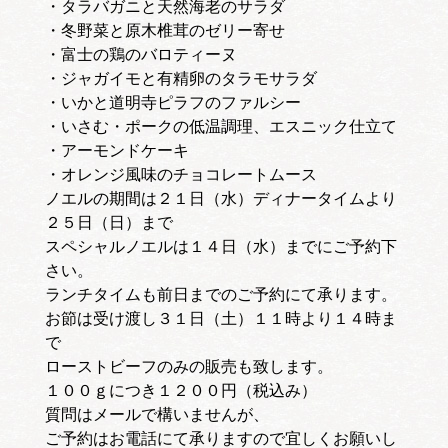
・タラバガニと天然海老のサラダ
・冬野菜と原木椎茸のゼリー寄せ
・富士の鶏のバロティーヌ
・ジャガイモと有精卵のタラモサラダ
・いかと道明寺ピラフのファルシー
・いさむ・ポークの低温調理、エスニック仕立て
・アーモンドケーキ
・オレンジ風味のチョコレートムース
ノエルの期間は２１日（水）ディナータイムより
２５日（日）まで
スペシャルノエルは１４日（水）までにご予約下
さい。
ランチタイムも前日までのご予約にて承ります。
お節は受け渡し３１日（土）１１時より１４時ま
で
ローストビーフのみの販売も致します。
１００ｇにつき１２００円（税込み）
質問はメールで構いませんが、
ご予約はお電話にて承りますので宜しくお願いし